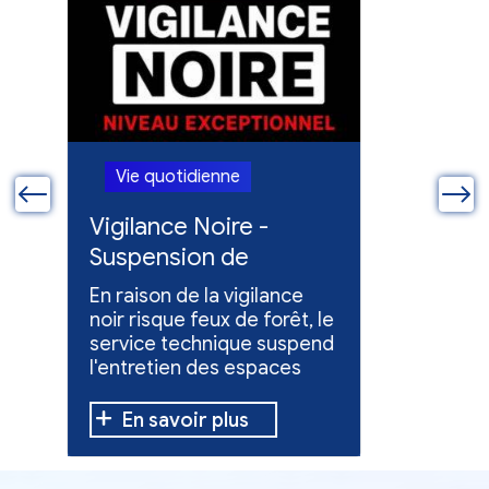
Vie quotidienne
Vie quo
ue
Vigilance Noire -
Feux en
Suspension de
Poursuit
l'entretien des
collect
En raison de la vigilance
Poursuite
espaces verts
x
noir risque feux de forêt, le
dons pou
service technique suspend
évacuées,
l'entretien des espaces
10 h à 12 h
verts.
En savoir plus
En sav