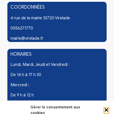
COORDONNÉES
4 rue de la mairie 33720 Virelade
0556271770
mairie@virelade.fr
HORAIRES
Lundi, Mardi, Jeudi et Vendredi :
De 14 h à 17 h 30
Mercredi :
De 9 h à 12 h
Samedi - les 1er et 3ème de chaque mois :
Gérer le consentement aux
cookies