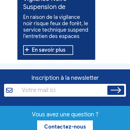
Suspension de
Poursuit
l'entretien des
collect
En raison de la vigilance
Poursuite
espaces verts
x
noir risque feux de forêt, le
dons pou
service technique suspend
évacuées,
l'entretien des espaces
10 h à 12 h
verts.
En savoir plus
En sav
Inscription à la newsletter
Vous avez une question ?
Contactez-nous