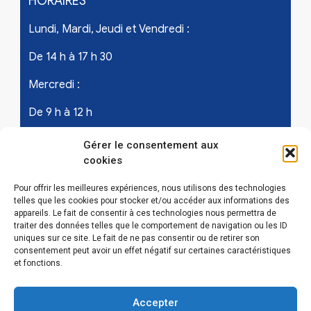
HORAIRES
Lundi, Mardi, Jeudi et Vendredi :
De 14 h à 17 h 30
Mercredi :
De 9 h à 12 h
Samedi - les 1er et 3ème de chaque mois :
Gérer le consentement aux
cookies
De 9 h à 12 h
Pour offrir les meilleures expériences, nous utilisons des technologies
telles que les cookies pour stocker et/ou accéder aux informations des
appareils. Le fait de consentir à ces technologies nous permettra de
LIENS UTILES
traiter des données telles que le comportement de navigation ou les ID
uniques sur ce site. Le fait de ne pas consentir ou de retirer son
Mentions légales
consentement peut avoir un effet négatif sur certaines caractéristiques
et fonctions.
Conditions Générales d’Utilisations
Accepter
Politique de confidentialité