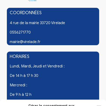
COORDONNÉES
4 rue de la mairie 33720 Virelade
0556271770
mairie@virelade.fr
HORAIRES
Lundi, Mardi, Jeudi et Vendredi :
De 14 h à 17 h 30
Mercredi :
De 9 h à 12 h
Samedi - les 1er et 3ème de chaque mois :
Gérer le consentement aux