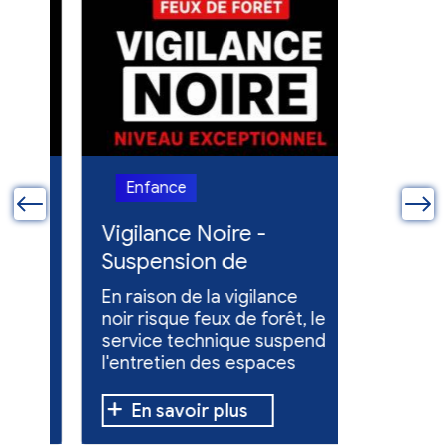
Enfance
Enfanc
ue
Vigilance Noire -
Feux en
Suspension de
Poursuit
l'entretien des
collect
En raison de la vigilance
Poursuite
espaces verts
x
noir risque feux de forêt, le
dons pou
service technique suspend
évacuées,
l'entretien des espaces
10 h à 12 h
verts.
En savoir plus
En sav