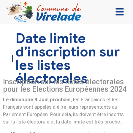
LA MAIRIE & VOUS
Date limite
VIVRE ENSEMBLE
d’inscription sur
SE DIVERTIR
les listes
DÉCOUVRIR
électorales
CONTACT
Inscription sur les listes électorales
pour les Elections Européennes 2024
Le dimanche 9 Juin prochain,
les Françaises et les
Français sont appelés à élire leurs représentants au
Parlement Européen. Pour cela, ils doivent être inscrits
sur la liste électorale et la date limite est très proche :