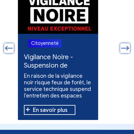
Citoyenneté
Citoye
ue
Vigilance Noire -
Feux en
Suspension de
Poursuit
l'entretien des
collect
En raison de la vigilance
Poursuite
espaces verts
x
noir risque feux de forêt, le
dons pou
service technique suspend
évacuées,
l'entretien des espaces
10 h à 12 h
verts.
En savoir plus
En sav