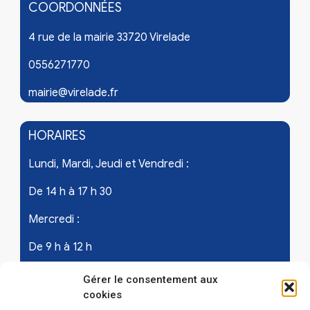
COORDONNÉES
4 rue de la mairie 33720 Virelade
0556271770
mairie@virelade.fr
HORAIRES
Lundi, Mardi, Jeudi et Vendredi :
De 14 h à 17 h 30
Mercredi :
De 9 h à 12 h
Samedi - les 1er et 3ème de chaque mois :
Gérer le consentement aux
cookies
De 9 h à 12 h