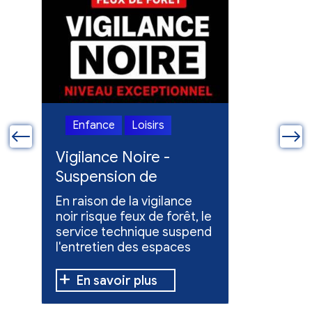
Enfance
Loisirs
Enfanc
ue
Vigilance Noire -
Feux en
Suspension de
Poursuit
l'entretien des
collect
En raison de la vigilance
Poursuite
espaces verts
x
noir risque feux de forêt, le
dons pou
service technique suspend
évacuées,
l'entretien des espaces
10 h à 12 h
verts.
En savoir plus
En sav