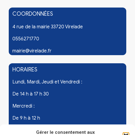
COORDONNÉES
4 rue de la mairie 33720 Virelade
0556271770
mairie@virelade.fr
HORAIRES
Lundi, Mardi, Jeudi et Vendredi :
De 14 h à 17 h 30
Mercredi :
De 9 h à 12 h
Samedi - les 1er et 3ème de chaque mois :
Gérer le consentement aux