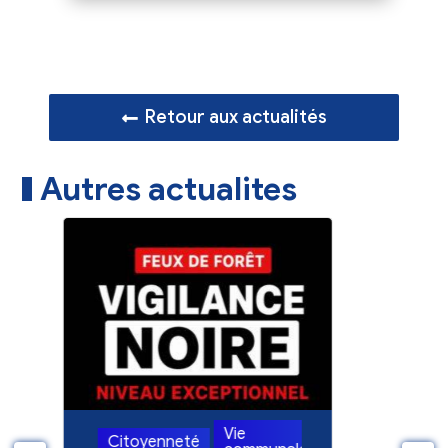
Retour aux actualités
Autres actualites
Vie
Citoyenneté
Citoye