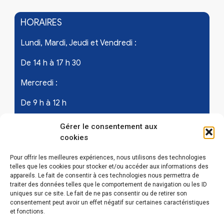
HORAIRES
Lundi, Mardi, Jeudi et Vendredi :
De 14 h à 17 h 30
Mercredi :
De 9 h à 12 h
Samedi - les 1er et 3ème de chaque mois :
Gérer le consentement aux
cookies
De 9 h à 12 h
Pour offrir les meilleures expériences, nous utilisons des technologies
telles que les cookies pour stocker et/ou accéder aux informations des
appareils. Le fait de consentir à ces technologies nous permettra de
LIENS UTILES
traiter des données telles que le comportement de navigation ou les ID
uniques sur ce site. Le fait de ne pas consentir ou de retirer son
Mentions légales
consentement peut avoir un effet négatif sur certaines caractéristiques
et fonctions.
Conditions Générales d’Utilisations