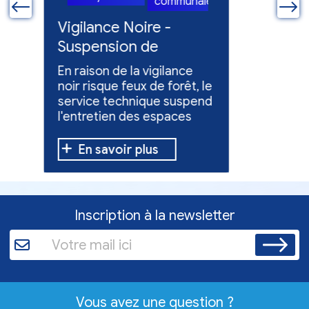
le
communale
ue
Vigilance Noire -
Feux en
Suspension de
Poursuit
l'entretien des
collect
En raison de la vigilance
Poursuite
espaces verts
x
noir risque feux de forêt, le
dons pou
service technique suspend
évacuées,
l'entretien des espaces
10 h à 12 h
verts.
En savoir plus
En sav
Inscription à la newsletter
Vous avez une question ?