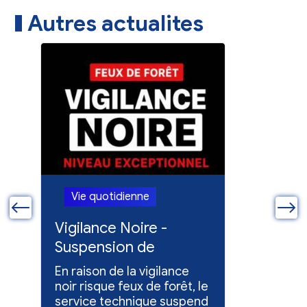
Autres actualites
Vie quotidienne
Vie quo
ue
Vigilance Noire -
Feux en
Suspension de
Poursuit
l'entretien des
collect
En raison de la vigilance
Poursuite
espaces verts
x
noir risque feux de forêt, le
dons pou
service technique suspend
évacuées,