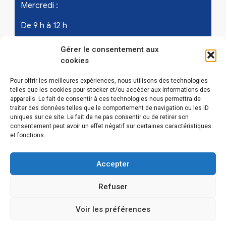
Mercredi :
De 9 h à 12 h
Samedi - les 1er et 3ème de chaque mois :
Gérer le consentement aux
cookies
De 9 h à 12 h
Pour offrir les meilleures expériences, nous utilisons des technologies
telles que les cookies pour stocker et/ou accéder aux informations des
appareils. Le fait de consentir à ces technologies nous permettra de
LIENS UTILES
traiter des données telles que le comportement de navigation ou les ID
uniques sur ce site. Le fait de ne pas consentir ou de retirer son
Mentions légales
consentement peut avoir un effet négatif sur certaines caractéristiques
et fonctions.
Conditions Générales d’Utilisations
Accepter
Politique de confidentialité
Refuser
Politique de cookies (EU)
Voir les préférences