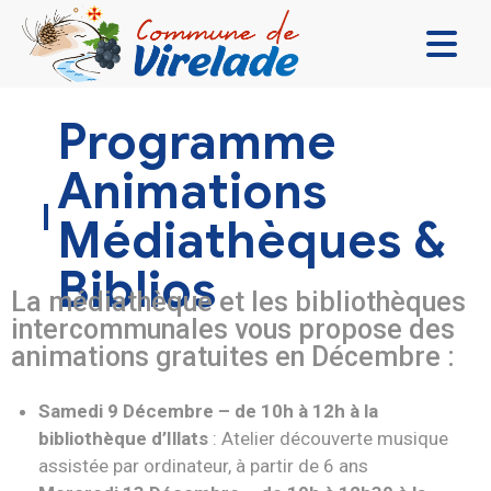
LA MAIRIE & VOUS
Programme
VIVRE ENSEMBLE
Animations
SE DIVERTIR
Médiathèques &
DÉCOUVRIR
Biblios
CONTACT
La médiathèque et les bibliothèques
intercommunales vous propose des
animations gratuites en Décembre :
Samedi 9 Décembre – de 10h à 12h à la
bibliothèque d’Illats
: Atelier découverte musique
assistée par ordinateur, à partir de 6 ans