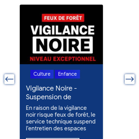
Culture
Enfance
Culture
ue
Vigilance Noire -
Feux en
Suspension de
Poursuit
l'entretien des
collect
En raison de la vigilance
Poursuite
espaces verts
x
noir risque feux de forêt, le
dons pou
service technique suspend
évacuées,
l'entretien des espaces
10 h à 12 h
verts.