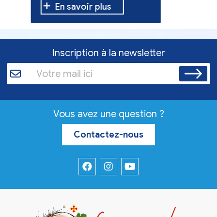
En savoir plus
En sav
Inscription à la newsletter
Vous avez une question ?
Contactez-nous