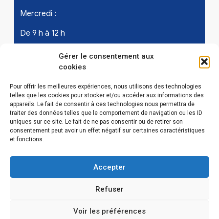
Mercredi :
De 9 h à 12 h
Samedi - les 1er et 3ème de chaque mois :
Gérer le consentement aux
cookies
De 9 h à 12 h
Pour offrir les meilleures expériences, nous utilisons des technologies
telles que les cookies pour stocker et/ou accéder aux informations des
appareils. Le fait de consentir à ces technologies nous permettra de
LIENS UTILES
traiter des données telles que le comportement de navigation ou les ID
uniques sur ce site. Le fait de ne pas consentir ou de retirer son
Mentions légales
consentement peut avoir un effet négatif sur certaines caractéristiques
et fonctions.
Conditions Générales d’Utilisations
Accepter
Politique de confidentialité
Refuser
Politique de cookies (EU)
Voir les préférences