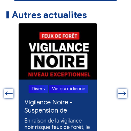
Autres actualites
Divers
Vie quotidienne
Divers
ue
Vigilance Noire -
Feux en
Suspension de
Poursuit
l'entretien des
collect
En raison de la vigilance
Poursuite
espaces verts
x
noir risque feux de forêt, le
dons pou