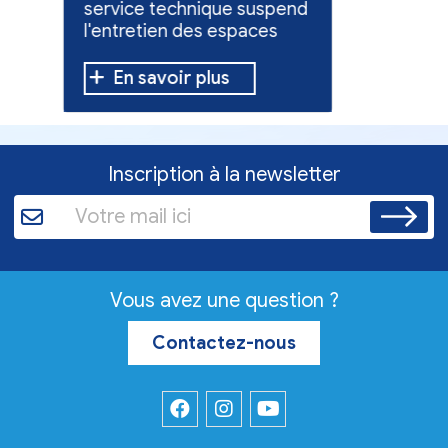
service technique suspend
évacuées,
l'entretien des espaces
10 h à 12 h
verts.
En savoir plus
En sav
Inscription à la newsletter
Vous avez une question ?
Contactez-nous