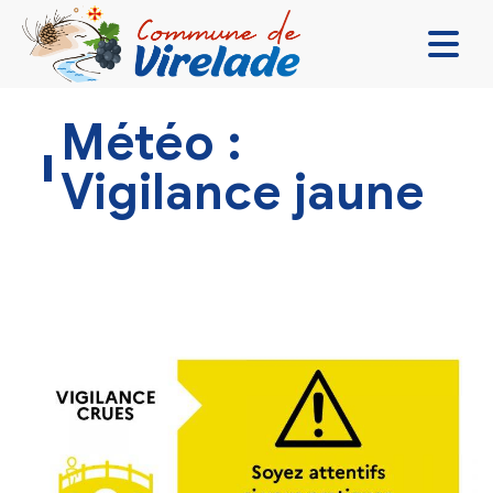
LA MAIRIE & VOUS
Météo :
VIVRE ENSEMBLE
Vigilance jaune
SE DIVERTIR
DÉCOUVRIR
CONTACT