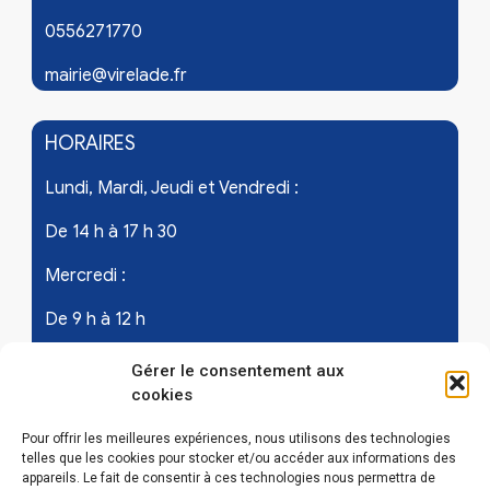
0556271770
mairie@virelade.fr
HORAIRES
Lundi, Mardi, Jeudi et Vendredi :
De 14 h à 17 h 30
Mercredi :
De 9 h à 12 h
Samedi - les 1er et 3ème de chaque mois :
Gérer le consentement aux
cookies
De 9 h à 12 h
Pour offrir les meilleures expériences, nous utilisons des technologies
telles que les cookies pour stocker et/ou accéder aux informations des
appareils. Le fait de consentir à ces technologies nous permettra de