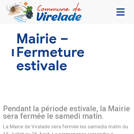
LA MAIRIE & VOUS
Mairie –
VIVRE ENSEMBLE
Fermeture
SE DIVERTIR
estivale
DÉCOUVRIR
CONTACT
Pendant la période estivale, la Mairie
sera fermée le samedi matin.
La Mairie de Virelade sera fermée les samedis matin du