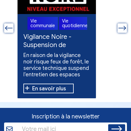
Vie
Vie
Vie
ne
communale
quotidienne
commun
ue
Vigilance Noire -
Feux en
Suspension de
Poursuit
l'entretien des
collect
En raison de la vigilance
Poursuite
espaces verts
x
noir risque feux de forêt, le
dons pou
service technique suspend
évacuées,
l'entretien des espaces
10 h à 12 h
verts.
En savoir plus
En sav
Inscription à la newsletter