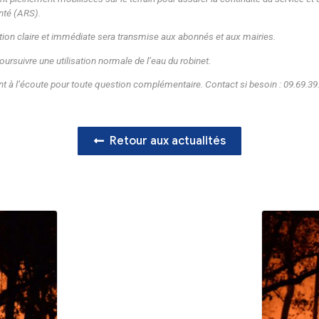
 de son territoire (Béguey, Cadillac sur Garonne, Cardan, Cér
e de Bat, Virelade).
 stockage/traitement et de distribution d’eau potable fonctionn
es d’AGUR restent pleinement mobilisées sur le terrain pour ass
 régionale de santé (ARS).
t, une information claire et immédiate sera transmise aux abo
s habitants à poursuivre une utilisation normale de l’eau du rob
 et AGUR restent à l’écoute pour toute question complémentair
Retour aux act