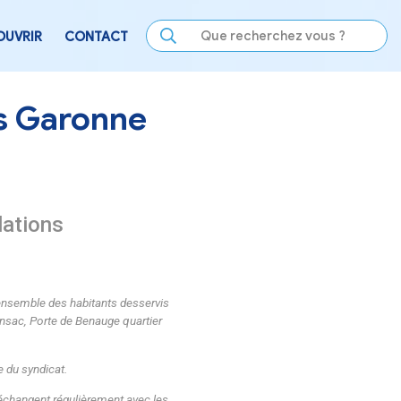
LE
SE DIVERTIR
DÉCOUVRIR
CONTACT
ries / Crues Garonne
ssure. Les installations
du syndicat.
ux des 2 rives tient à rassurer l’ensemble des habitants desserv