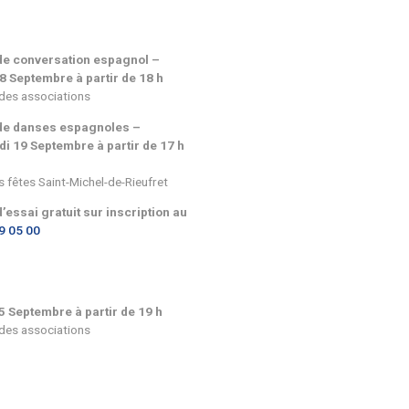
rents
Lundi 29 Septembre de 18 h à 20 h 
Assemblée Générale
Le bureau actuel ne se représente 
Salle des fêtes de Virelade
Autour d’un apéritif
Cours de conversation espagnol –
Jeudi 18 Septembre à partir de 18 
-Espagnol :
Maison des associations
rumba,
Cours de danses espagnoles –
Vendredi 19 Septembre à partir de 
45