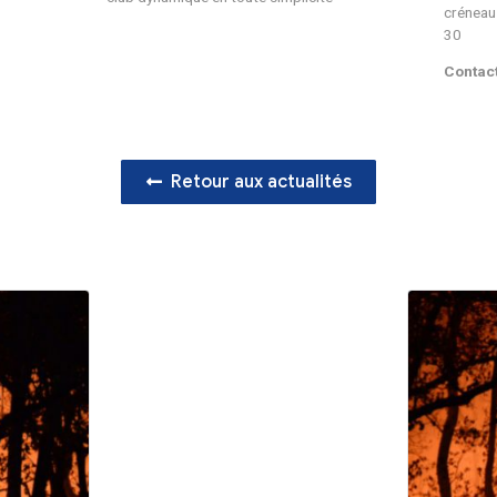
Temps Libre Virelad
Activités et Sorties, intergén
dans un esprit de partage