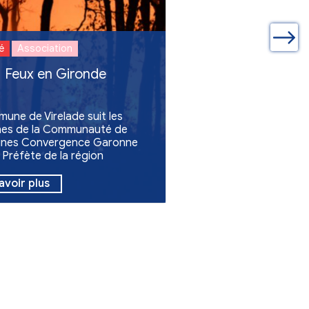
fret
Samedi 6 Septembre à 9 h de 10 h à
h
leball dans un
Pour la nouvelle saison, ouverture de
licité
créneau supplémentaire de 18 h 30 à 
30
Contact :
0745138018
ualités