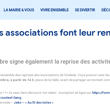
LA MAIRIE & VOUS
VIVRE ENSEMB
Les associations fo
 Septembre signe également la re
ns.
 ici une vue d’ensemble des reprises des associations de V
medi 13 Septembre, à partir de 14 h
, place de la Halle, a
h :