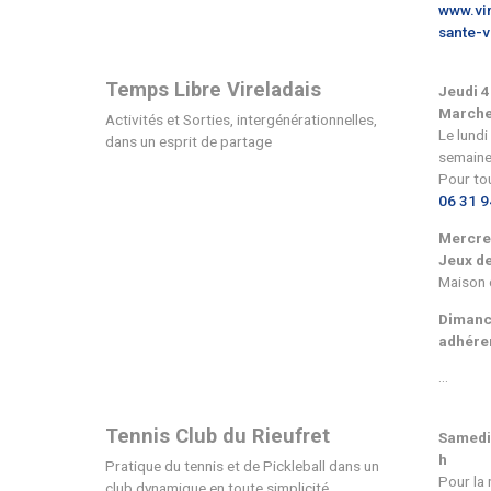
Ecole de Musique : Piano • Gu
Batterie • Violon • Basse • T
Saxophone • Accordéon • Uk
(musique assistée par ordina
Pour petits et grands, début
confirmés
Sport Santé Virelad
Pratique de gym douce et gy