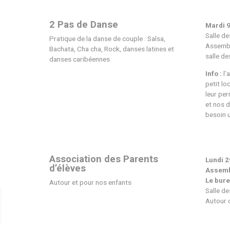
 : Scène ouverte ==> tu veux faire découvrir ton talent : inscr
déambulatoire
Acousteel Gang
cènes d’été en Gironde –
Jeko – « Au fil des toiles »
2 Pas de Danse
Pratique de la danse de coupl
Bachata, Cha cha, Rock, danse
danses caribéennes