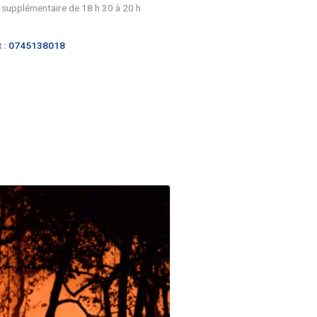
www.virelade.fr/associations/sport-
sante-virelade
ais
Jeudi 4 Septembre à 9 h – Section
Marche
érationnelles,
Le lundi matin et le jeudi matin, toutes 
semaines
Pour tout renseignement, Daniel Cluze
06 31 94 90 40
Mercredi 3 Septembre à partir de 1
Jeux de société
Maison des associations
Dimanche 28 Septembre – Loto des
adhérents
…