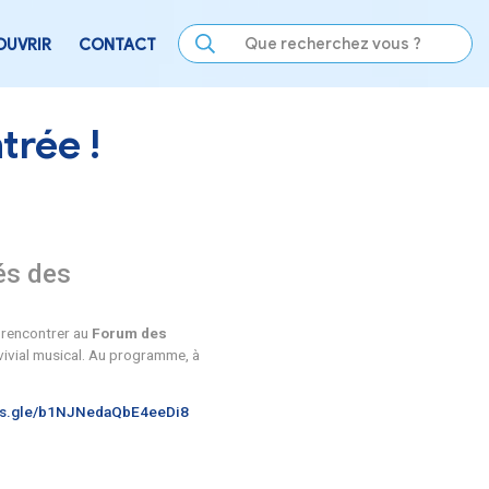
LE
SE DIVERTIR
DÉCOUVRIR
CONTACT
nt leur rentrée !
prise des activités des
irelade. Vous pouvez venir les rencontrer au
Forum des
vant de partager un moment convivial musical. Au programme, 