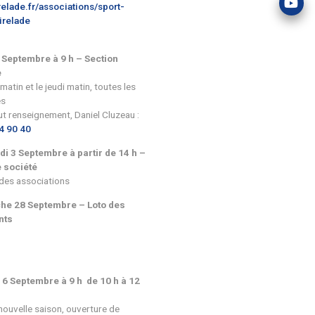
Maison du Chéret – 23 rue de la
itare •
Bonneterie, Portets
rompette •
ulélé • MAO
Inscriptions et informations :
teur) • Chant
Vendredi 5 septembre : 17h30 – 
ants ou
Samedi 6 septembre : 09h30 – 12
e
Lundi 8 Septembre de 14 h 30 à 15 h
– Gym Douce
m fitness
Salle des fêtes
Mercredi 10 Septembre de 19 h à 2
30 – Gym Fitness
Salle des fêtes
Renseignements sur place ou sur