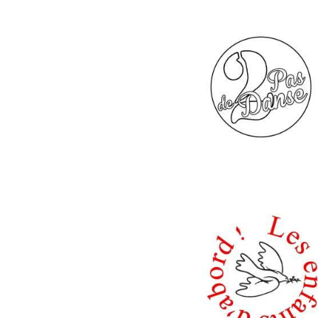
de 18 h à 19 h 30
20 h : Concert 
21 h : Concert S