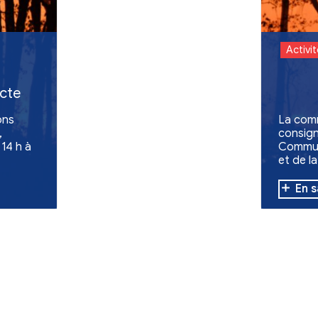
Tennis Club du Rieu
Pratique du tennis et de Pick
club dynamique en toute simp
Retour aux act