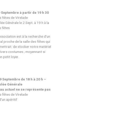
iption en ligne sur
https://forms.gle/b1NJNedaQbE4eeDi8
Mardi 9 Septembre à partir de 19 h 
Salle des fêtes de Virelade
e : Salsa,
Assemblée Générale le 2 Sept. à 19 h à
s latines et
salle des fêtes
Info :
l’association est à la recherche 
petit local proche de la salle des fêtes
leur permettrait de stocker notre maté
et nos divers costumes ; moyennant si
besoin un petit loyer.