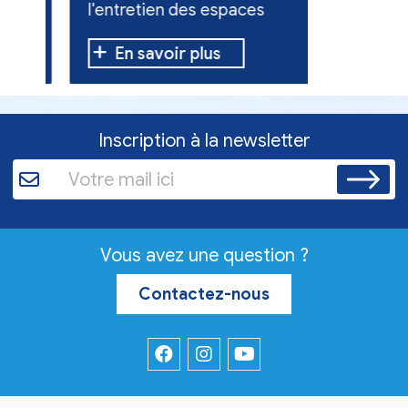
l'entretien des espaces
10 h à 12 h
verts.
En savoir plus
En sav
Inscription à la newsletter
Vous avez une question ?
Contactez-nous