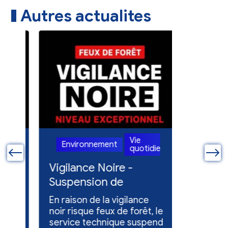
Autres actualites
Vie
Environnement
Enviro
ienne
quotidienne
ue
Vigilance Noire -
Feux en
Suspension de
Poursuit
l'entretien des
collect
En raison de la vigilance
Poursuite
espaces verts
x
noir risque feux de forêt, le
dons pou
service technique suspend
évacuées,