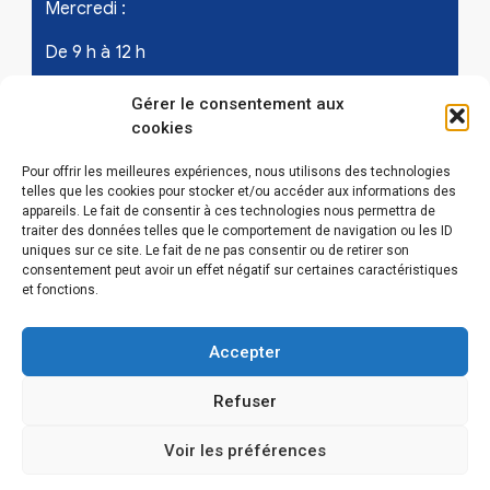
Mercredi :
De 9 h à 12 h
Samedi - les 1er et 3ème de chaque mois :
Gérer le consentement aux
cookies
De 9 h à 12 h
Pour offrir les meilleures expériences, nous utilisons des technologies
telles que les cookies pour stocker et/ou accéder aux informations des
appareils. Le fait de consentir à ces technologies nous permettra de
LIENS UTILES
traiter des données telles que le comportement de navigation ou les ID
uniques sur ce site. Le fait de ne pas consentir ou de retirer son
Mentions légales
consentement peut avoir un effet négatif sur certaines caractéristiques
et fonctions.
Conditions Générales d’Utilisations
Accepter
Politique de confidentialité
Refuser
Politique de cookies (EU)
Voir les préférences