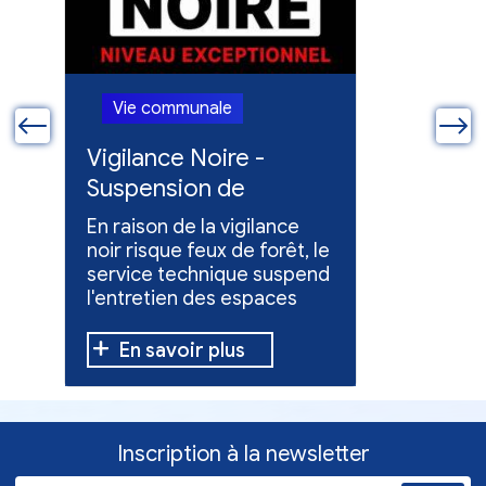
Vie communale
Vie co
ue
Vigilance Noire -
Feux en
Suspension de
Poursuit
l'entretien des
collect
En raison de la vigilance
Poursuite
espaces verts
x
noir risque feux de forêt, le
dons pou
service technique suspend
évacuées,
l'entretien des espaces
10 h à 12 h
verts.
En savoir plus
En sav
Inscription à la newsletter