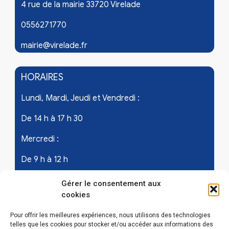
4 rue de la mairie 33720 Virelade
0556271770
mairie@virelade.fr
HORAIRES
Lundi, Mardi, Jeudi et Vendredi :
De 14 h à 17 h 30
Mercredi :
De 9 h à 12 h
Samedi - les 1er et 3ème de chaque mois :
Gérer le consentement aux
cookies
De 9 h à 12 h
Pour offrir les meilleures expériences, nous utilisons des technologies
telles que les cookies pour stocker et/ou accéder aux informations des