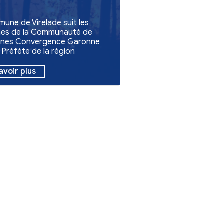
Vie communale
Vie quotidienne
Feux en Gironde
La commune de Virelade suit les
consignes de la Communauté d
Communes Convergence Garo
et de la Préfète de la région
Nouvelle-Aquitaine, préfète de 
Gironde.
En savoir plus