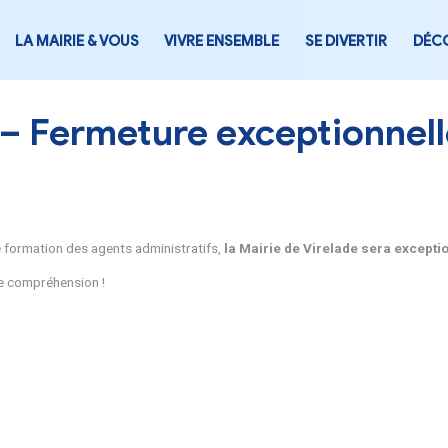
LA MAIRIE & VOUS
VIVRE ENSEMB
airie – Fermeture exc
anification d’une formation des agents administratifs,
la Mai
ions pour votre compréhension !