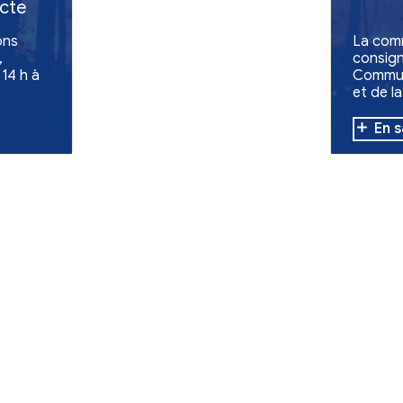
Vie quotidienne
de -
d'une collecte
ollecte de dons
es évacuées,
'à 12 h et de 14 h à
s