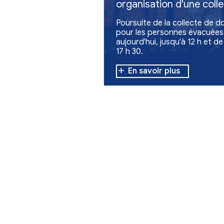
Vie communale
Feux en Giron
organisation 
de dons
Poursuite de la c
pour les personn
aujourd'hui, jusqu
17 h 30.
En savoir plu