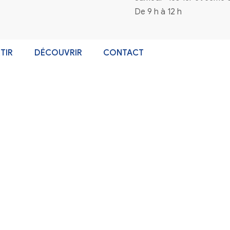
n à la newsletter
Coordonnées
4 rue de la mairie 33720 Virelade
0556271770
mairie@virelade.fr