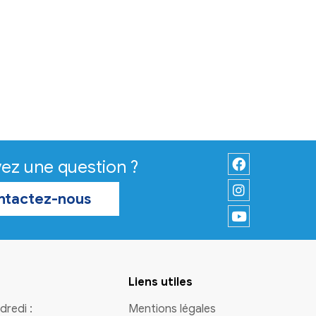
Vie quotidienne
Mairie - Fermetures
exceptionnelles les samed
en Août
La Mairie de Virelade sera
exceptionnellement fermée tous
samedis en août.
En savoir plus