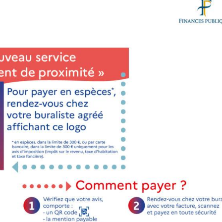
de la République – 33210 Preignac
es – Place de l’Église – 33720 Landiras
ion Guicheney – 6, rue du 11-novembre-1918 – 33720 Barsa
le site de gouvernement en cliquant ici !