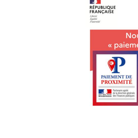
Le 113 – 6 rue 
Tabac Le 5 Etoil
Tabac Alimentat
En savoir plus sur 