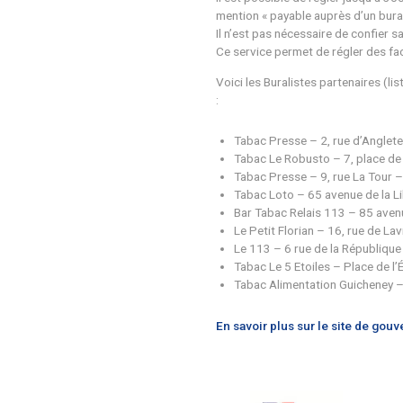
Il est possible de r
mention « payable au
Il n’est pas nécessa
Ce service permet de
Voici les Buralistes
:
Tabac Presse – 
Tabac Le Robusto
Tabac Presse – 
Tabac Loto – 65
Bar Tabac Relai
Le Petit Florian