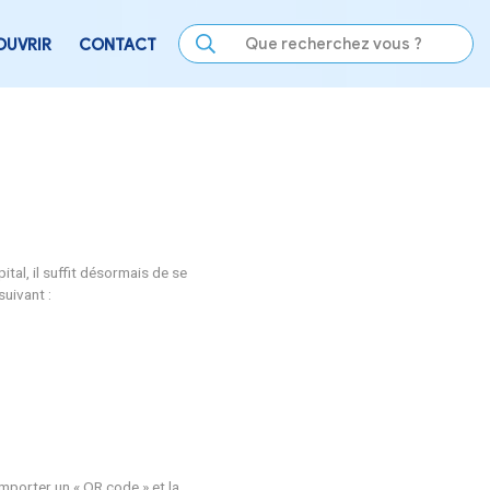
LE
SE DIVERTIR
DÉCOUVRIR
CONTACT
 Proximité
e cantine, de crèche, ou d’hôpital, il suffit désormais de se
es Publiques arborant le logo suivant :