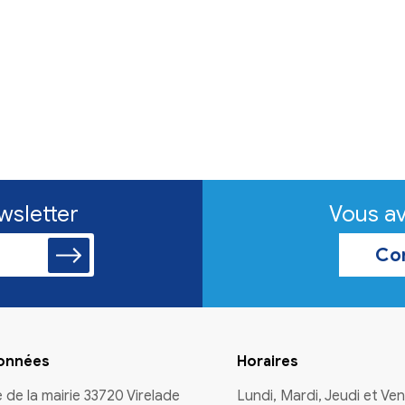
familles
r chiens
attes de l'espoir
illes d'accueil pour
tente d'adaption.
s