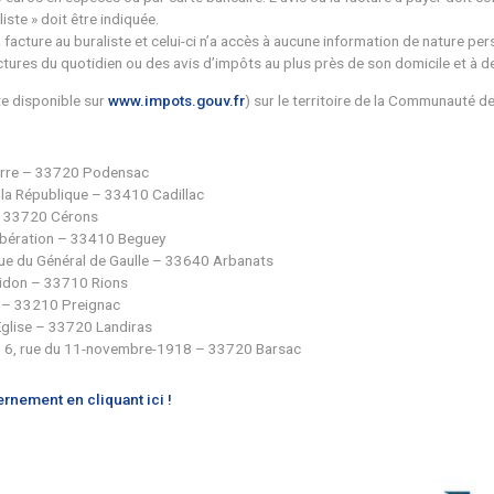
égler jusqu’à 300 euros en espèces ou par carte bancaire. L’av
près d’un buraliste » doit être indiquée.
ire de confier sa facture au buraliste et celui-ci n’a accès à 
 régler des factures du quotidien ou des avis d’impôts au plu
 partenaires (liste disponible sur
www.impots.gouv.fr
) sur l
2, rue d’Angleterre – 33720 Podensac
 – 7, place de la République – 33410 Cadillac
9, rue La Tour – 33720 Cérons
 avenue de la Libération – 33410 Beguey
s 113 – 85 avenue du Général de Gaulle – 33640 Arbanats
 – 16, rue de Lavidon – 33710 Rions