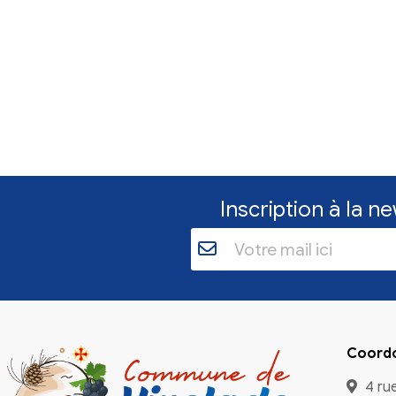
Vie quotidienne
Recherche de 
d'accueil pou
L'association Pap
recherche des fam
des chiens en at
En savoir plu