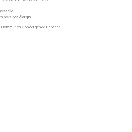
is ou la facture à payer doit comporter un « QR code » et la
aucune information de nature personnelle.
s près de son domicile et à des horaires élargis.
e territoire de la Communauté de Communes Convergence Ga