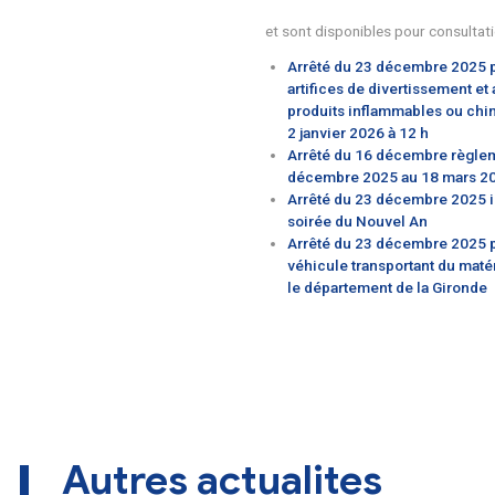
la règlementatio
les mesures de p
la règlementatio
l’interdiction d
et sont disponibles 
Arrêté du 23 déc
artifices de div
produits inflam
2 janvier 2026 à
Arrêté du 16 dé
décembre 2025 
Arrêté du 23 dé
soirée du Nouv
Arrêté du 23 dé
véhicule transp
le département 