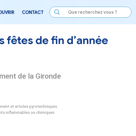
LE
SE DIVERTIR
DÉCOUVRIR
CONTACT
isation des fêtes de 
eur sur le département de la Giro
d’année.
ansport des artifices de divertissement et articles pyrotechniqu