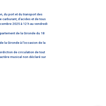
urant, d’acides et de tous produits inflammables ou chimiques
a soirée du Nouvel An
de la cession, de l’utilisation, du port et du transport des
étention sur l’espace public de carburant, d’acides et de t
la Gironde, du mercredi 24 décembre 2025 à 12 h au vend
protoxyde d’azote dans le département de la Gironde du 
s dans plusieurs communes de la Gironde à l’occasion de 
s à caractère musical et interdiction de circulation de to
d’un rassemblement festif à caractère musical non déclaré 