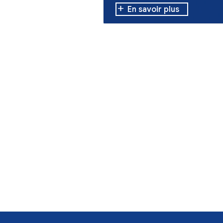
Vie quotidienne
Feux en Giron
organisation 
de dons
Poursuite de la c
pour les personn
aujourd'hui, jusqu
17 h 30.
En savoir plu