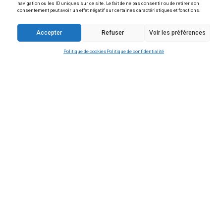
Vous avez une question
Contactez-nous
Horaires
Lundi, Mardi, Jeudi et Vendredi :
De 14 h à 17 h 30
Mercredi :
De 9 h à 12 h
Samedi - les 1er et 3ème de chaque mois :
De 9 h à 12 h