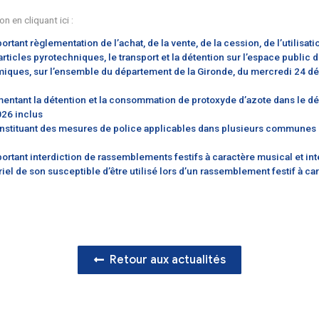
n du transport et de la détention sur l’espace public de carb
olice applicables dans plusieurs communes à l’occasion de l
n sur la détention et la consommation de protoxyde d’azote
e rassemblements festifs à caractère musical type rave-party
pour consultation en cliquant ici :
embre 2025 portant règlementation de l’achat, de la vente, 
ertissement et articles pyrotechniques, le transport et la d
mables ou chimiques, sur l’ensemble du département de 
 12 h
cembre règlementant la détention et la consommation de 
au 18 mars 2026 inclus
cembre 2025 instituant des mesures de police applicable
el An
cembre 2025 portant interdiction de rassemblements festif
ortant du matériel de son susceptible d’être utilisé lors 
de la Gironde