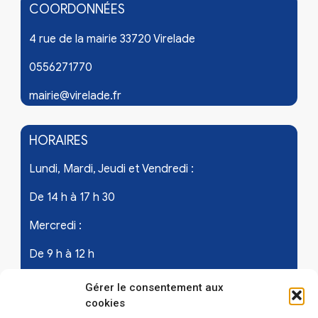
COORDONNÉES
4 rue de la mairie 33720 Virelade
0556271770
mairie@virelade.fr
HORAIRES
Lundi, Mardi, Jeudi et Vendredi :
De 14 h à 17 h 30
Mercredi :
De 9 h à 12 h
Samedi - les 1er et 3ème de chaque mois :
Gérer le consentement aux
cookies
De 9 h à 12 h