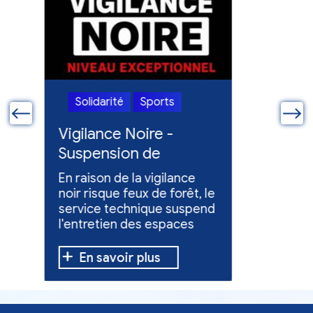
Solidarité
Sports
Solidari
ue
Vigilance Noire -
Feux en
Suspension de
Poursuit
l'entretien des
collect
En raison de la vigilance
Poursuite
espaces verts
x
noir risque feux de forêt, le
dons pou
service technique suspend
évacuées,
l'entretien des espaces
10 h à 12 h
verts.
En savoir plus
En sav