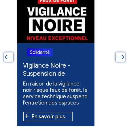
Solidarité
Solidari
ue
Vigilance Noire -
Feux en
Suspension de
Poursuit
l'entretien des
collect
En raison de la vigilance
Poursuite
espaces verts
x
noir risque feux de forêt, le
dons pou
service technique suspend
évacuées,
l'entretien des espaces
10 h à 12 h
verts.
En savoir plus
En sav