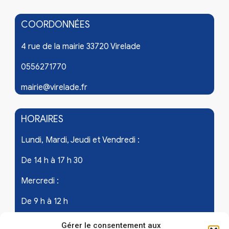
COORDONNÉES
4 rue de la mairie 33720 Virelade
0556271770
mairie@virelade.fr
HORAIRES
Lundi, Mardi, Jeudi et Vendredi :
De 14 h à 17 h 30
Mercredi :
De 9 h à 12 h
Samedi - les 1er et 3ème de chaque mois :
Gérer le consentement aux